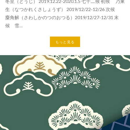
冬至（とうじ） 2019.12.22-2020.1.5 七十二候 初候 乃東
生（なつかれくさしょうず） 2019/12/22-12/26 次候
麋角解（さわしかのつのおつる）2019/12/27-12/31 末
候 雪…
もっと見る