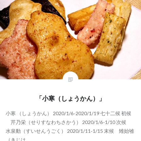
「小寒（しょうかん）」
小寒 （しょうかん） 2020/1/6-2020/1/19 七十二候 初候
芹乃栄（せりすなわちさかう） 2020/1/6-1/10 次候
水泉動（すいせんうごく） 2020/1/11-1/15 末候 雉始雊
（きじは…