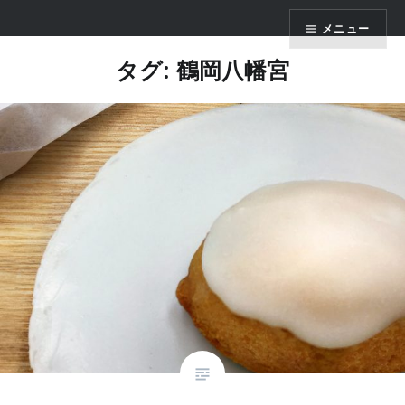
コ
かまくら七十二
メニュー
ン
テ
タグ: 鶴岡八幡宮
ン
ツ
へ
ス
キ
ッ
プ