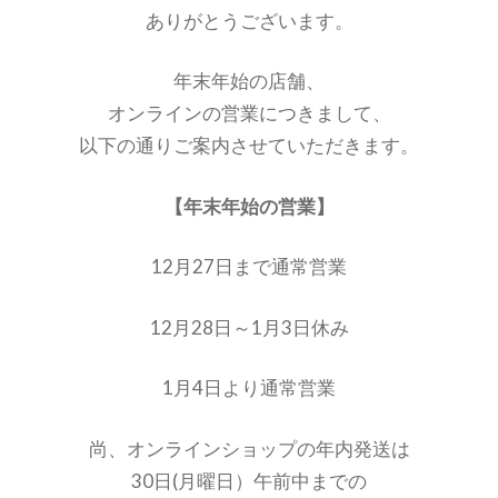
ありがとうございます。
年末年始の店舗、
オンラインの営業につきまして、
以下の通りご案内させていただきます。
【年末年始の営業】
12
月
27
日まで通常営業
12
月
28
日～
1
月
3
日休み
1
月
4
日より通常営業
尚、オンラインショップの年内発送は
30
日(月曜日）午前中までの