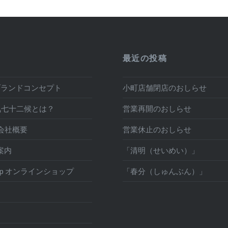
最近の投稿
t ブランドコンセプト
小町店舗閉店のおしらせ
気七十二候とは？
営業再開のおしらせ
y 会社概要
営業休止のおしらせ
舗案内
「清明（せいめい）」
Shop オンラインショップ
「春分（しゅんぶん）」