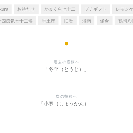
kura
お持たせ
かまくら七十二
プチギフト
レモン
十四節気七十二候
手土産
旧暦
湘南
鎌倉
鶴岡八
過去の投稿へ
「冬至（とうじ）」
次の投稿へ
「小寒（しょうかん）」