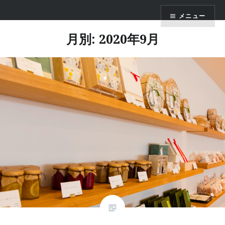
コ
かまくら七十二
メニュー
ン
テ
月別: 2020年9月
ン
ツ
へ
ス
キ
ッ
プ