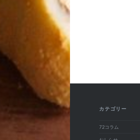
ナ
ビ
ゲ
ー
シ
ョ
ン
カテゴリー
72コラム
おしらせ