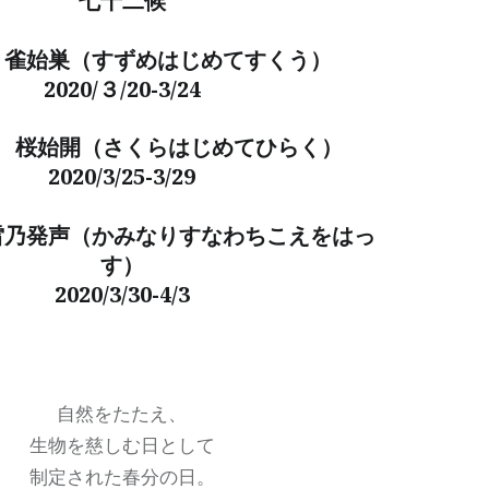
七十二候
候
雀始巣（すずめはじめてすくう）
2020/３/20-3/24
候
桜始開（さくらはじめてひらく）
2020/3/25-3/29
雷乃発声（かみなりすなわちこえをはっ
す）
2020/3/30-4/3
自然をたたえ、
生物を慈しむ日として
制定された春分の日。