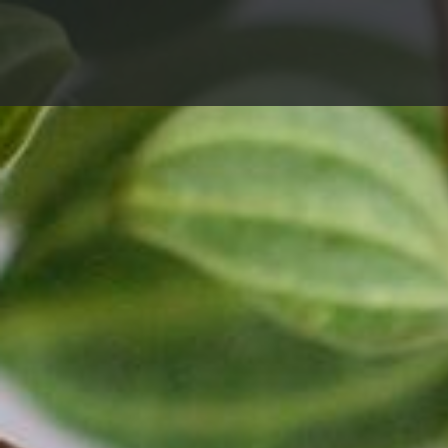
コ
ン
かまくら七十二
テ
ン
ツ
へ
ス
キ
ッ
プ