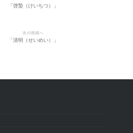
「啓蟄（けいちつ）」
次の投稿へ
「清明（せいめい）」