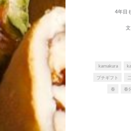
4年目
文
kamakura
k
プチギフト
春
春
投
稿