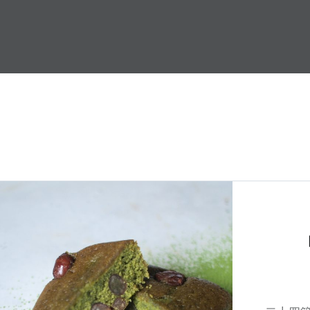
コ
ン
かまくら七十二
テ
ン
ツ
へ
ス
キ
ッ
プ