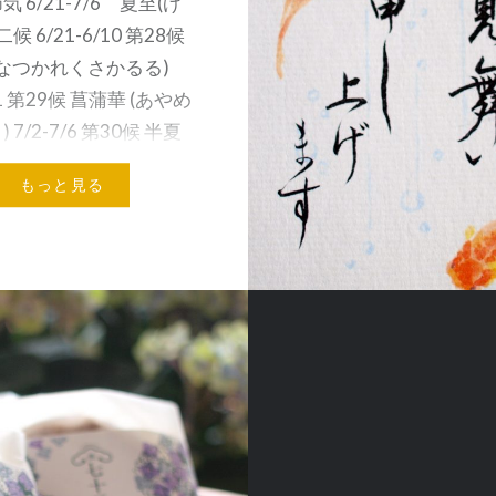
 6/21-7/6 夏至(げ
候 6/21-6/10 第28候
(なつかれくさかるる)
/1 第29候 菖蒲華 (あやめ
 7/2-7/6 第30候 半夏
んげしょう…
もっと見る