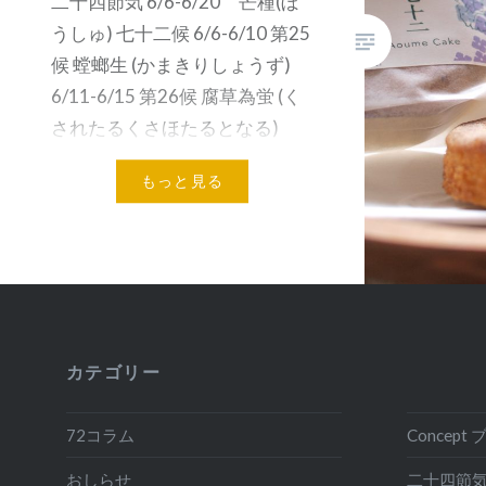
二十四節気 6/6-6/20 芒種(ぼ
うしゅ) 七十二候 6/6-6/10 第25
候 螳螂生 (かまきりしょうず)
6/11-6/15 第26候 腐草為蛍 (く
されたるくさほたるとなる)
6/16-6/20 第27候 梅…
もっと見る
カテゴリー
72コラム
Concep
おしらせ
二十四節