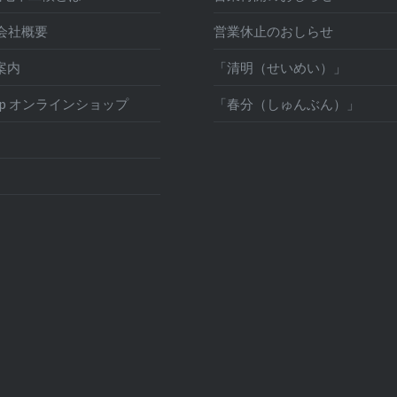
y 会社概要
営業休止のおしらせ
舗案内
「清明（せいめい）」
Shop オンラインショップ
「春分（しゅんぶん）」