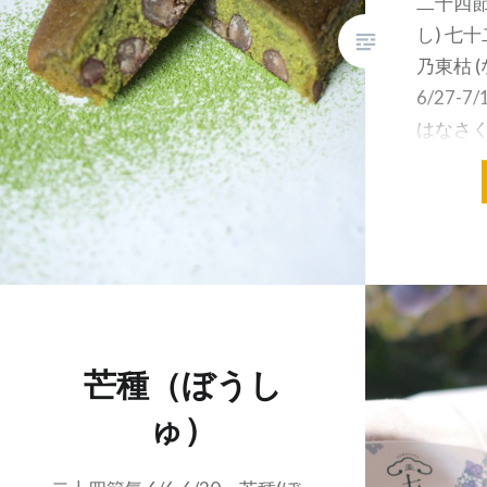
二十四節気
し) 七十二
乃東枯 
6/27-7
はなさく)
生 (は
芒種（ぼうし
ゅ）