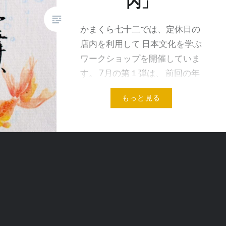
内」
かまくら七十二では、定休日の
店内を利用して 日本文化を学ぶ
ワークショップを開催していま
す。 7月の第１弾は、 前回の年
賀状ワークショップも大好評だ
もっと見る
った、 書道ワークショップで
す。 講師は鎌倉市在住の書道
家・君塚茜さん。 …