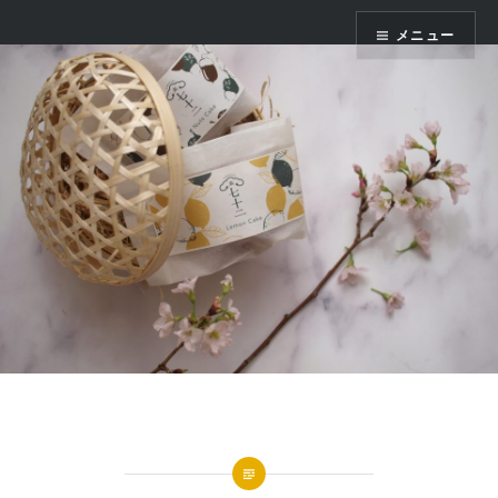
コ
かまくら七十二
メニュー
ン
テ
ン
ツ
へ
ス
キ
ッ
プ