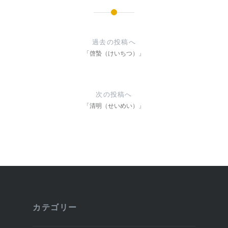
投
稿
過去の投稿へ
ナ
「啓蟄（けいちつ）」
ビ
ゲ
次の投稿へ
ー
「清明（せいめい）」
シ
ョ
ン
カテゴリー