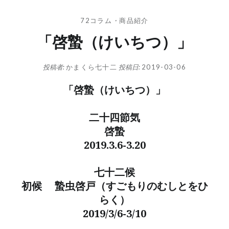
72コラム
・
商品紹介
「啓蟄（けいちつ）」
投稿者:
かまくら七十二
投稿日:
2019-03-06
「啓蟄（けいちつ）」
二十四節気
啓蟄
2019.3.6-3.20
七十二候
初候 蟄虫啓戸（すごもりのむしとをひ
らく）
2019/3/6-3/10