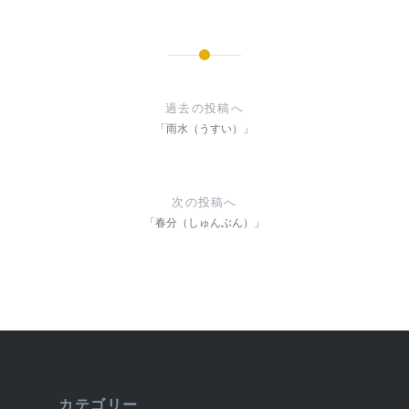
投
稿
過去の投稿へ
ナ
「雨水（うすい）」
ビ
ゲ
次の投稿へ
ー
「春分（しゅんぶん）」
シ
ョ
ン
カテゴリー