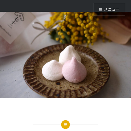
コ
かまくら七十二
メニュー
ン
テ
ン
ツ
へ
ス
キ
ッ
プ