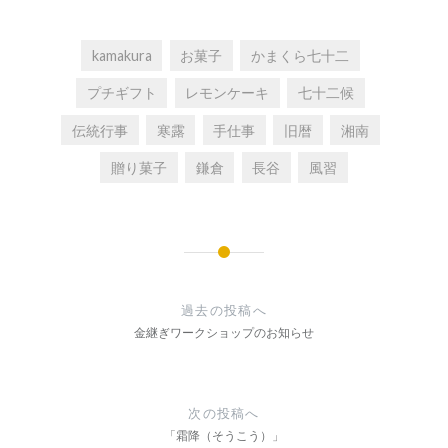
kamakura
お菓子
かまくら七十二
プチギフト
レモンケーキ
七十二候
伝統行事
寒露
手仕事
旧暦
湘南
贈り菓子
鎌倉
長谷
風習
投
稿
過去の投稿へ
ナ
金継ぎワークショップのお知らせ
ビ
ゲ
次の投稿へ
ー
「霜降（そうこう）」