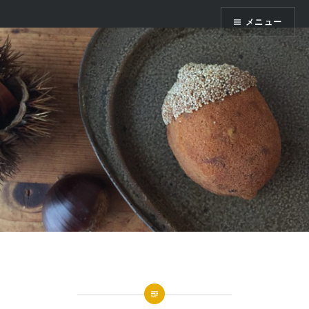
コ
かまくら七十二
メニュー
ン
テ
ン
ツ
へ
ス
キ
ッ
プ