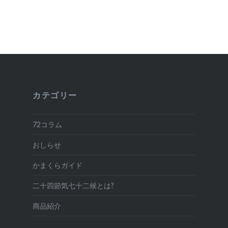
シ
ョ
ン
カテゴリー
72コラム
おしらせ
かまくらガイド
二十四節気七十二候とは?
商品紹介