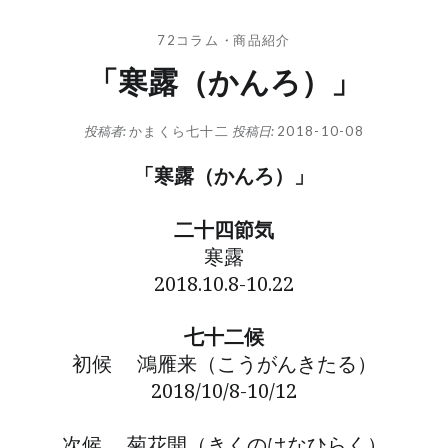
72コラム
・
商品紹介
「寒露（かんろ）」
投稿者:
かまくら七十二
投稿日:
2018-10-08
「寒露（かんろ）」
二十四節気
寒露
2018.10.8-10.22
七十二候
初候 鴻雁来（こうがんきたる）
2018/10/8-10/12
次候 菊花開（きくのはなひらく）