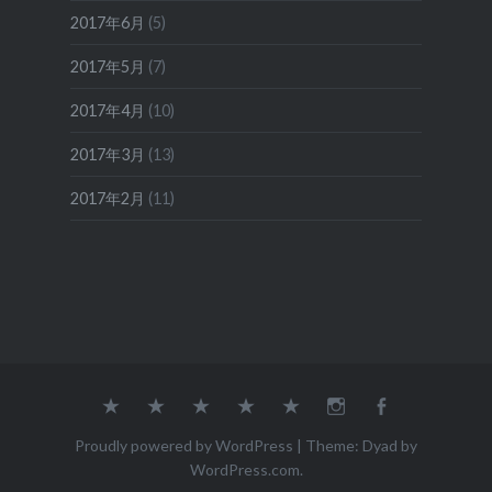
2017年6月
(5)
2017年5月
(7)
2017年4月
(10)
2017年3月
(13)
2017年2月
(11)
Concept
二
Company
Shop
Online
Instagram
Facebook
ブ
十
会
店
Shop
ラ
四
社
舗
オ
Proudly powered by WordPress
|
Theme: Dyad by
ン
節
概
案
ン
WordPress.com
.
ド
気
要
内
ラ