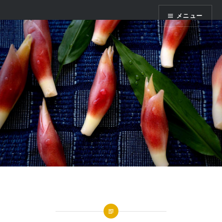
コ
かまくら七十二
メニュー
ン
テ
ン
ツ
へ
ス
キ
ッ
プ