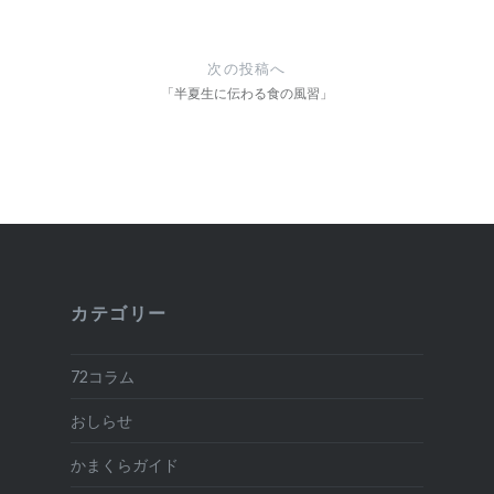
ビ
ゲ
次の投稿へ
ー
「半夏生に伝わる食の風習」
シ
ョ
ン
カテゴリー
72コラム
おしらせ
かまくらガイド