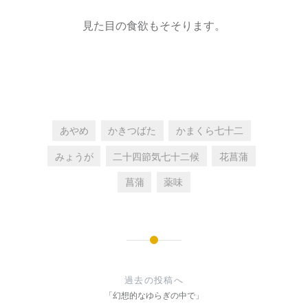
見た目の食欲もそそります。
あやめ
かきつばた
かまくら七十二
みょうが
二十四節気七十二候
花菖蒲
菖蒲
薬味
投
稿
過去の投稿へ
ナ
「幻想的なゆらぎの中で」