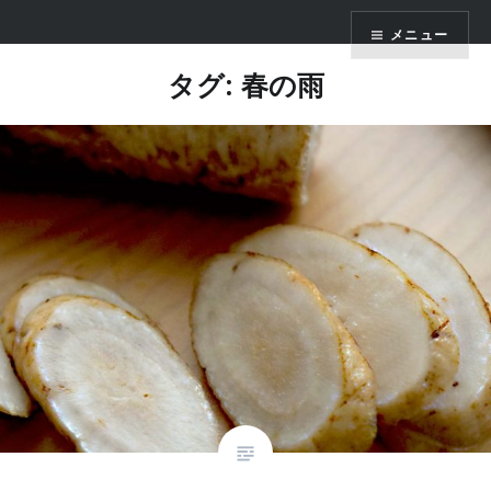
コ
かまくら七十二
メニュー
ン
テ
タグ: 春の雨
ン
ツ
へ
ス
キ
ッ
プ