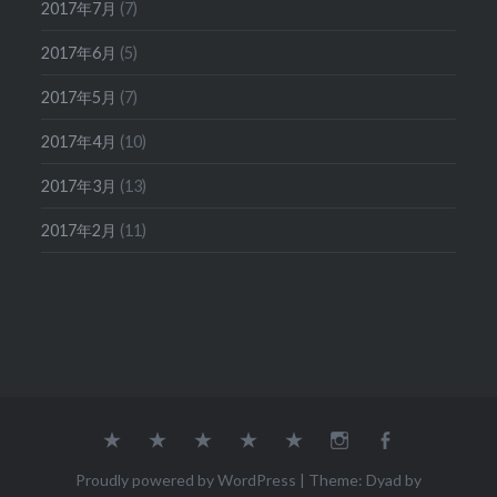
2017年7月
(7)
2017年6月
(5)
2017年5月
(7)
2017年4月
(10)
2017年3月
(13)
2017年2月
(11)
Concept
二
Company
Shop
Online
Instagram
Facebook
ブ
十
会
店
Shop
ラ
四
社
舗
オ
Proudly powered by WordPress
|
Theme: Dyad by