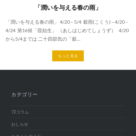
「潤いを与える春の雨」
「潤いを与える春の雨」 4/20 – 5/4 穀雨(こくう) – 4/20 –
4/24 第16候「葭始生」 （あしはじめてしょうず） 4/20
から5/4までは 二十四節気の「穀…
もっと見る
カテゴリー
72コラム
おしらせ